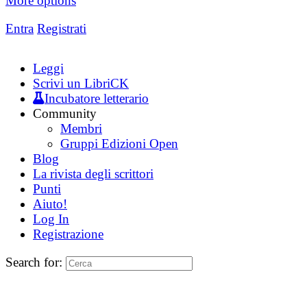
More options
Entra
Registrati
Leggi
Scrivi un LibriCK
Incubatore letterario
Community
Membri
Gruppi Edizioni Open
Blog
La rivista degli scrittori
Punti
Aiuto!
Log In
Registrazione
Search for: