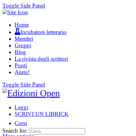
Toggle Side Panel
Home
Incubatore letterario
Membri
Gruppi
Blog
La rivista degli scrittori
Punti
Aiuto!
Toggle Side Panel
Leggi
SCRIVI UN LIBRICK
Corsi
Search for: