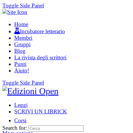
Toggle Side Panel
Home
Incubatore letterario
Membri
Gruppi
Blog
La rivista degli scrittori
Punti
Aiuto!
Toggle Side Panel
Leggi
SCRIVI UN LIBRICK
Corsi
Search for: