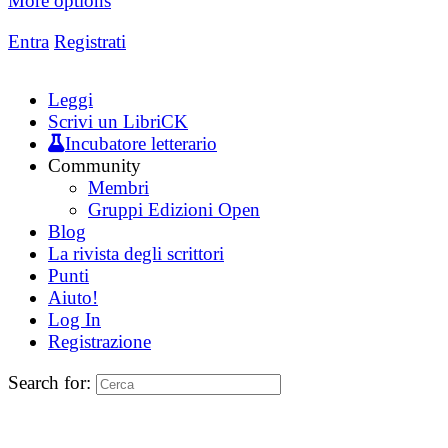
More options
Entra
Registrati
Leggi
Scrivi un LibriCK
Incubatore letterario
Community
Membri
Gruppi Edizioni Open
Blog
La rivista degli scrittori
Punti
Aiuto!
Log In
Registrazione
Search for: