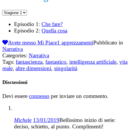
Episodio 1:
Che fare?
Episodio 2:
Quella cosa
Avete messo Mi Piace
1
apprezzamenti
Pubblicato in
Narrativa
Categories:
Narrativa
Tags:
fantascienza
,
fantastico
,
intelligenza artificiale
,
vita
reale
,
altre dimensioni
,
singolarità
Discussioni
Devi essere
connesso
per inviare un commento.
Michele
13/01/2019
Bellissimo inizio di serie:
deciso, schietto, al punto. Complimenti!