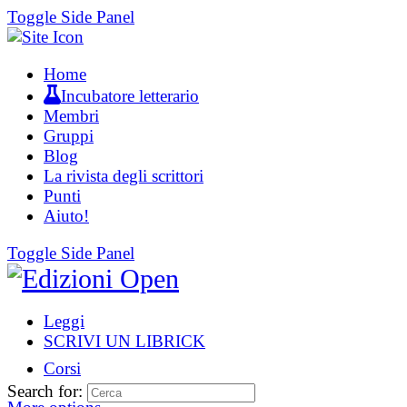
Toggle Side Panel
Home
Incubatore letterario
Membri
Gruppi
Blog
La rivista degli scrittori
Punti
Aiuto!
Toggle Side Panel
Leggi
SCRIVI UN LIBRICK
Corsi
Search for: