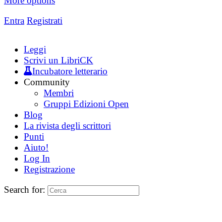
More options
Entra
Registrati
Leggi
Scrivi un LibriCK
Incubatore letterario
Community
Membri
Gruppi Edizioni Open
Blog
La rivista degli scrittori
Punti
Aiuto!
Log In
Registrazione
Search for: