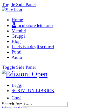
Toggle Side Panel
Home
Incubatore letterario
Membri
Gruppi
Blog
La rivista degli scrittori
Punti
Aiuto!
Toggle Side Panel
Leggi
SCRIVI UN LIBRICK
Corsi
Search for: