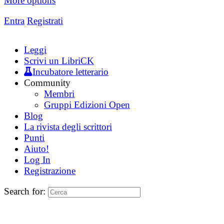
More options
Entra
Registrati
Leggi
Scrivi un LibriCK
Incubatore letterario
Community
Membri
Gruppi Edizioni Open
Blog
La rivista degli scrittori
Punti
Aiuto!
Log In
Registrazione
Search for: