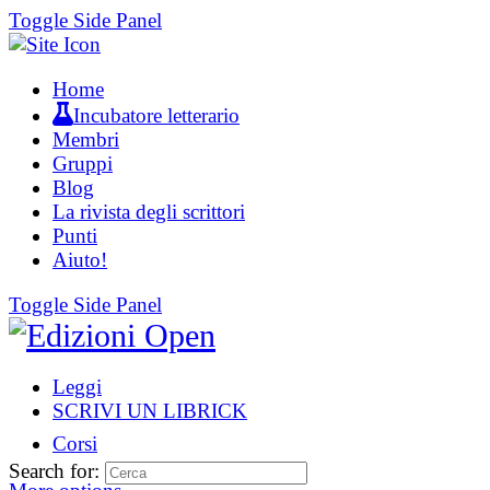
Toggle Side Panel
Home
Incubatore letterario
Membri
Gruppi
Blog
La rivista degli scrittori
Punti
Aiuto!
Toggle Side Panel
Leggi
SCRIVI UN LIBRICK
Corsi
Search for: