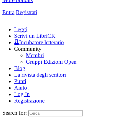
More options
Entra
Registrati
Leggi
Scrivi un LibriCK
Incubatore letterario
Community
Membri
Gruppi Edizioni Open
Blog
La rivista degli scrittori
Punti
Aiuto!
Log In
Registrazione
Search for: