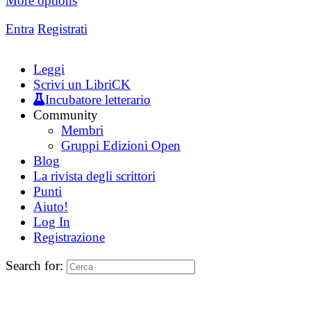
More options
Entra
Registrati
Leggi
Scrivi un LibriCK
Incubatore letterario
Community
Membri
Gruppi Edizioni Open
Blog
La rivista degli scrittori
Punti
Aiuto!
Log In
Registrazione
Search for: