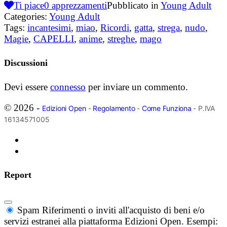
Ti piace
0
apprezzamenti
Pubblicato in
Young Adult
Categories:
Young Adult
Tags:
incantesimi
,
miao
,
Ricordi
,
gatta
,
strega
,
nudo
,
Magie
,
CAPELLI
,
anime
,
streghe
,
mago
Discussioni
Devi essere
connesso
per inviare un commento.
© 2026 -
Edizioni Open
-
Regolamento
-
Come Funziona
- P.IVA
16134571005
Report
Spam
Riferimenti o inviti all'acquisto di beni e/o
servizi estranei alla piattaforma Edizioni Open. Esempi: