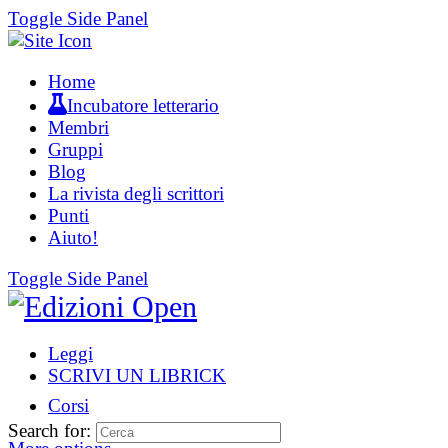
Toggle Side Panel
Home
Incubatore letterario
Membri
Gruppi
Blog
La rivista degli scrittori
Punti
Aiuto!
Toggle Side Panel
Leggi
SCRIVI UN LIBRICK
Corsi
Search for: