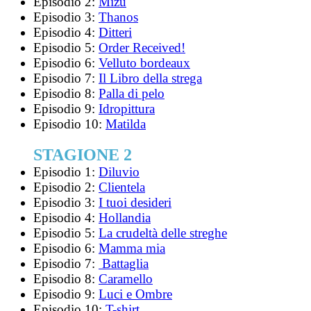
Episodio 2:
Mizu
Episodio 3:
Thanos
Episodio 4:
Ditteri
Episodio 5:
Order Received!
Episodio 6:
Velluto bordeaux
Episodio 7:
Il Libro della strega
Episodio 8:
Palla di pelo
Episodio 9:
Idropittura
Episodio 10:
Matilda
STAGIONE 2
Episodio 1:
Diluvio
Episodio 2:
Clientela
Episodio 3:
I tuoi desideri
Episodio 4:
Hollandia
Episodio 5:
La crudeltà delle streghe
Episodio 6:
Mamma mia
Episodio 7:
Battaglia
Episodio 8:
Caramello
Episodio 9:
Luci e Ombre
Episodio 10:
T-shirt