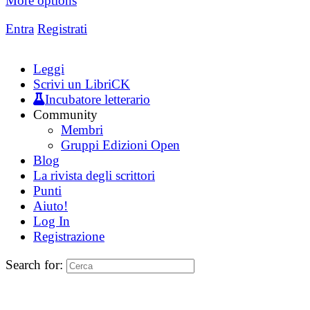
More options
Entra
Registrati
Leggi
Scrivi un LibriCK
Incubatore letterario
Community
Membri
Gruppi Edizioni Open
Blog
La rivista degli scrittori
Punti
Aiuto!
Log In
Registrazione
Search for: