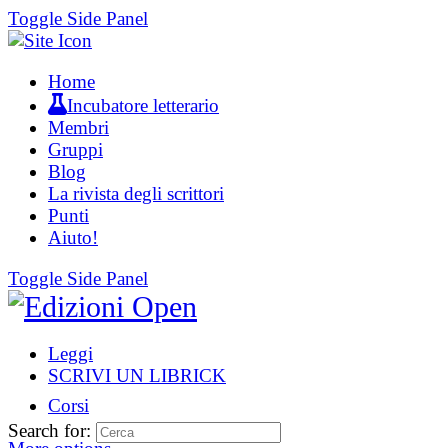
Toggle Side Panel
Home
Incubatore letterario
Membri
Gruppi
Blog
La rivista degli scrittori
Punti
Aiuto!
Toggle Side Panel
Leggi
SCRIVI UN LIBRICK
Corsi
Search for: