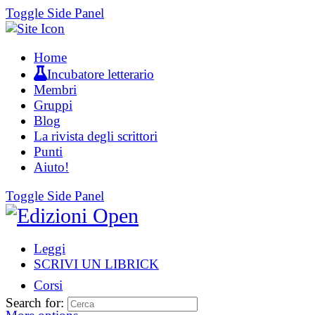
Toggle Side Panel
Home
Incubatore letterario
Membri
Gruppi
Blog
La rivista degli scrittori
Punti
Aiuto!
Toggle Side Panel
Leggi
SCRIVI UN LIBRICK
Corsi
Search for: