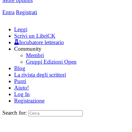
More options
Entra
Registrati
Leggi
Scrivi un LibriCK
Incubatore letterario
Community
Membri
Gruppi Edizioni Open
Blog
La rivista degli scrittori
Punti
Aiuto!
Log In
Registrazione
Search for: