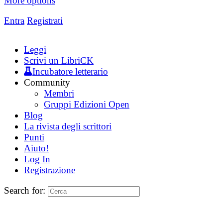
More options
Entra
Registrati
Leggi
Scrivi un LibriCK
Incubatore letterario
Community
Membri
Gruppi Edizioni Open
Blog
La rivista degli scrittori
Punti
Aiuto!
Log In
Registrazione
Search for: