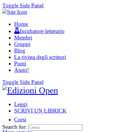
Toggle Side Panel
Home
Incubatore letterario
Membri
Gruppi
Blog
La rivista degli scrittori
Punti
Aiuto!
Toggle Side Panel
Leggi
SCRIVI UN LIBRICK
Corsi
Search for: