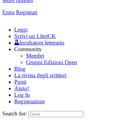
More options
Entra
Registrati
Leggi
Scrivi un LibriCK
Incubatore letterario
Community
Membri
Gruppi Edizioni Open
Blog
La rivista degli scrittori
Punti
Aiuto!
Log In
Registrazione
Search for: