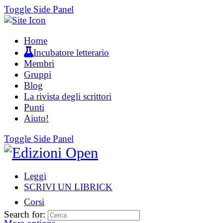
Toggle Side Panel
Home
Incubatore letterario
Membri
Gruppi
Blog
La rivista degli scrittori
Punti
Aiuto!
Toggle Side Panel
Leggi
SCRIVI UN LIBRICK
Corsi
Search for: