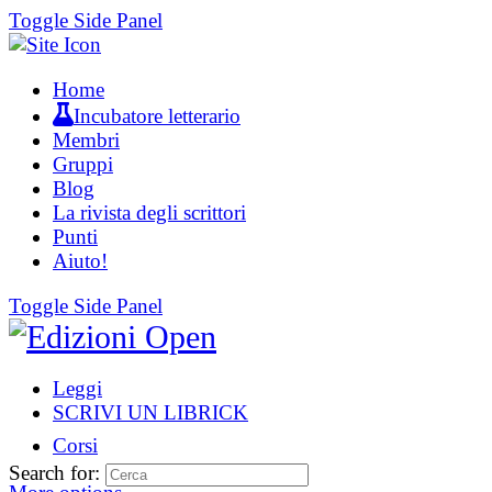
Toggle Side Panel
Home
Incubatore letterario
Membri
Gruppi
Blog
La rivista degli scrittori
Punti
Aiuto!
Toggle Side Panel
Leggi
SCRIVI UN LIBRICK
Corsi
Search for: