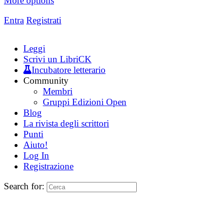
More options
Entra
Registrati
Leggi
Scrivi un LibriCK
Incubatore letterario
Community
Membri
Gruppi Edizioni Open
Blog
La rivista degli scrittori
Punti
Aiuto!
Log In
Registrazione
Search for: