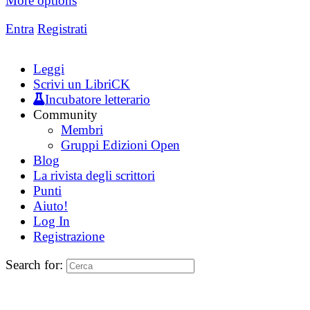
More options
Entra
Registrati
Leggi
Scrivi un LibriCK
Incubatore letterario
Community
Membri
Gruppi Edizioni Open
Blog
La rivista degli scrittori
Punti
Aiuto!
Log In
Registrazione
Search for: