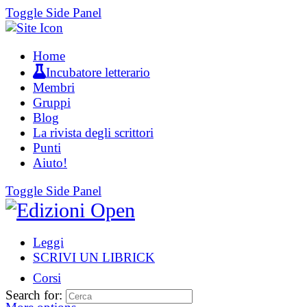
Toggle Side Panel
Home
Incubatore letterario
Membri
Gruppi
Blog
La rivista degli scrittori
Punti
Aiuto!
Toggle Side Panel
Leggi
SCRIVI UN LIBRICK
Corsi
Search for: