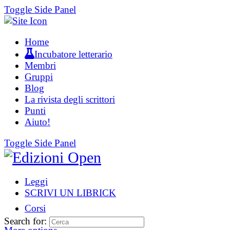
Toggle Side Panel
Home
Incubatore letterario
Membri
Gruppi
Blog
La rivista degli scrittori
Punti
Aiuto!
Toggle Side Panel
Leggi
SCRIVI UN LIBRICK
Corsi
Search for: