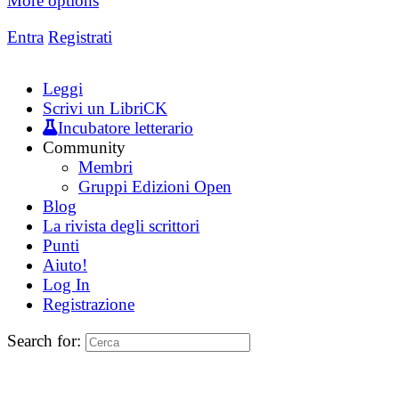
More options
Entra
Registrati
Leggi
Scrivi un LibriCK
Incubatore letterario
Community
Membri
Gruppi Edizioni Open
Blog
La rivista degli scrittori
Punti
Aiuto!
Log In
Registrazione
Search for: