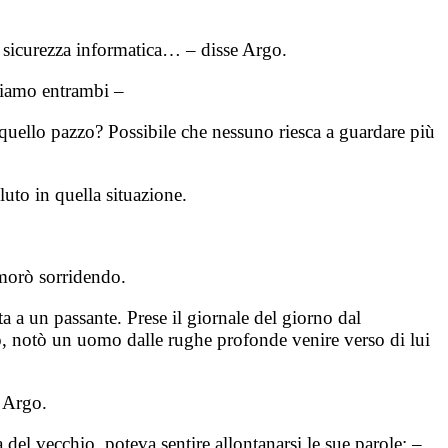
la sicurezza informatica… – disse Argo.
piamo entrambi –
quello pazzo? Possibile che nessuno riesca a guardare più
uto in quella situazione.
morò sorridendo.
 a un passante. Prese il giornale del giorno dal
colo, notò un uomo dalle rughe profonde venire verso di lui
i Argo.
 del vecchio, poteva sentire allontanarsi le sue parole: –