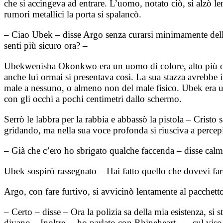
che si accingeva ad entrare. L’uomo, notato ciò, si alzò l
rumori metallici la porta si spalancò.
– Ciao Ubek – disse Argo senza curarsi minimamente dell’a
senti più sicuro ora? –
Ubekwenisha Okonkwo era un uomo di colore, alto più o 
anche lui ormai si presentava così. La sua stazza avrebb
male a nessuno, o almeno non del male fisico. Ubek era un 
con gli occhi a pochi centimetri dallo schermo.
Serrò le labbra per la rabbia e abbassò la pistola – Crist
gridando, ma nella sua voce profonda si riusciva a percep
– Già che c’ero ho sbrigato qualche faccenda – disse calm
Ubek sospirò rassegnato – Hai fatto quello che dovevi far
Argo, con fare furtivo, si avvicinò lentamente al pacchetto
– Certo – disse – Ora la polizia sa della mia esistenza, si 
divano – Inoltre… ho parlato con Rhineheart…– sul viso 