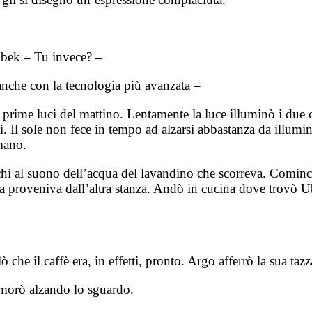
Ubek – Tu invece? –
anche con la tecnologia più avanzata –
le prime luci del mattino. Lentamente la luce illuminò i d
anti. Il sole non fece in tempo ad alzarsi abbastanza da ill
 mano.
 al suono dell’acqua del lavandino che scorreva. Cominciav
 proveniva dall’altra stanza. Andò in cucina dove trovò Ub
 il caffè era, in effetti, pronto. Argo afferrò la sua tazza
rmorò alzando lo sguardo.