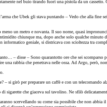
entamente nel buio tirando fuori una pistola da un cassetto.
rma che Ubek gli stava puntando – Vedo che alla fine sei r
meno un metro e novanta. Il suo nome, quasi impronunciab
e intimidito chiunque ma, dopo anche solo qualche minuto d
informatico geniale, si districava con scioltezza tra compli
o santo… – disse – Sono quarantotto ore che sei scomparso p
ire una rabbia che penetrava nelle ossa. Ad Argo, però, non
o.
e? – si girò per preparare un caffè e con un telecomando a
 di sigarette che giaceva sul tavolino. Ne sfilò delicatament
staranno scervellando su come sia possibile che non abbia il 
gli si disegnò un’espressione compiaciuta.