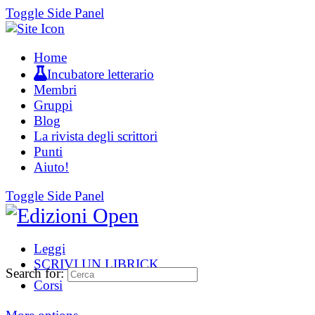
Toggle Side Panel
Home
Incubatore letterario
Membri
Gruppi
Blog
La rivista degli scrittori
Punti
Aiuto!
Toggle Side Panel
Leggi
SCRIVI UN LIBRICK
Search for:
Corsi