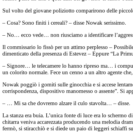
Sul volto del giovane poliziotto comparirono delle picc
– Cosa? Sono finiti i cereali? – disse Nowak serissimo.
– No… ecco vede… non riusciamo a identificare l’aggre
Il commissario lo fissò per un attimo perplesso – Possibil
dimenticato della presenza di Estevez – Eppure “La Primu
– Signore… le telecamere lo hanno ripreso ma… i computer 
un colorito normale. Fece un cenno a un altro agente che, 
Nowak poggiò i gomiti sulle ginocchia e si accese lentamen
corrispondenza, dispositivo manomesso o assente”. Si appo
– … Mi sa che dovremo alzare il culo stavolta… – disse.
La stanza era buia. L’unica fonte di luce era lo schermo 
chitarra veniva accarezzata producendo una melodia dramma
fermò, si stiracchiò e si diede un paio di leggeri schiaffi