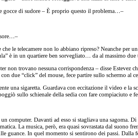
ole gocce di sudore – È proprio questo il problema…–
ssore…–
e che le telecamere non lo abbiano ripreso? Neanche per un 
la” è in un quartiere ben sorvegliato… da al massimo due t
non trovano nessuna corrispondenza – disse Estevez che era
con due “click” del mouse, fece partire sullo schermo al cen
te una sigaretta. Guardava con eccitazione il video e la sc
ggiò sullo schienale della sedia con fare compiaciuto e fe
di un computer. Davanti ad esso si stagliava una sagoma. Di
tica. La musica, però, era quasi sovrastata dal suono frene
 sulle guance. In quel momento si sentirono dei passi. Dalla 