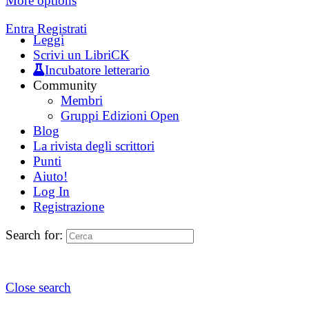
More options
Entra
Registrati
Leggi
Scrivi un LibriCK
Incubatore letterario
Community
Membri
Gruppi Edizioni Open
Blog
La rivista degli scrittori
Punti
Aiuto!
Log In
Registrazione
Search for:
Close search