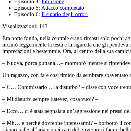
Episodio 4:
Intrusione
Episodio 5:
Attacco completato
Episodio 6:
Il sipario degli orrori
Visualizzazioni:
143
Era notte fonda, nella centrale erano rimasti solo pochi 
inclinò leggermente la testa e la sigaretta che gli pendeva 
imprecazioni e bestemmie. Ora, al centro della sua camicia
– Nuova, porca puttana…– mormorò mentre si riprendeva 
Un ragazzo, con fare così timido da sembrare spaventato a
– C… Commissario… la disturbo? – disse con voce trema
– Mi disturbi sempre Estevez, cosa vuoi? –
– Ecco… ci è stata segnalata un’aggressione nei pressi de
– Mh… e perché dovrebbe interessarmi? – borbottò il commi
stiamo palle all’aria e quei cani del governo ci fanno bella