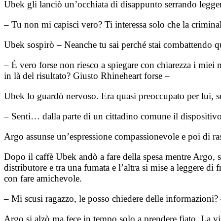
Ubek gli lanciò un’occhiata di disappunto serrando legge
– Tu non mi capisci vero? Ti interessa solo che la crimina
Ubek sospirò – Neanche tu sai perché stai combattendo q
– È vero forse non riesco a spiegare con chiarezza i mie
in là del risultato? Giusto Rhineheart forse –
Ubek lo guardò nervoso. Era quasi preoccupato per lui, se 
– Senti… dalla parte di un cittadino comune il dispositivo 
Argo assunse un’espressione compassionevole e poi di r
Dopo il caffè Ubek andò a fare della spesa mentre Argo, se
distributore e tra una fumata e l’altra si mise a leggere d
con fare amichevole.
– Mi scusi ragazzo, le posso chiedere delle informazioni?
Argo si alzò ma fece in tempo solo a prendere fiato. La vis