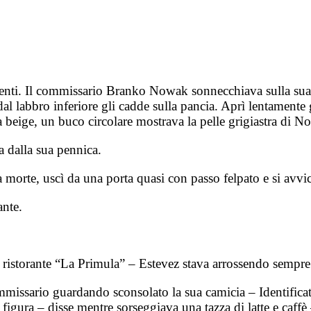
agenti. Il commissario Branko Nowak sonnecchiava sulla sua 
dal labbro inferiore gli cadde sulla pancia. Aprì lentamente g
 beige, un buco circolare mostrava la pelle grigiastra di N
dalla sua pennica.
 morte, uscì da una porta quasi con passo felpato e si avvi
nte.
l ristorante “La Primula” – Estevez stava arrossendo sempre
ssario guardando sconsolato la sua camicia – Identificate l
 figura – disse mentre sorseggiava una tazza di latte e caffè