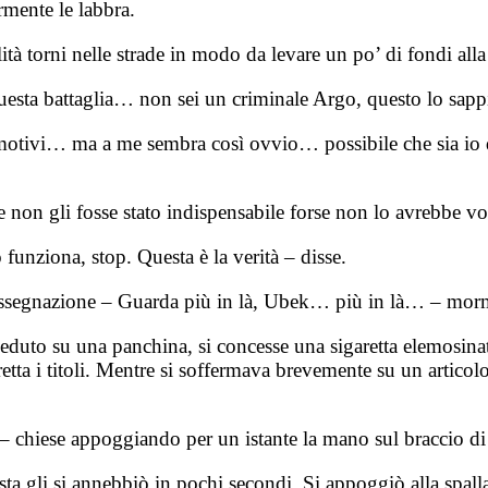
rmente le labbra.
lità torni nelle strade in modo da levare un po’ di fondi al
uesta battaglia… non sei un criminale Argo, questo lo sap
i motivi… ma a me sembra così ovvio… possibile che sia io 
non gli fosse stato indispensabile forse non lo avrebbe vol
funziona, stop. Questa è la verità – disse.
assegnazione – Guarda più in là, Ubek… più in là… – mor
duto su una panchina, si concesse una sigaretta elemosinata
i fretta i titoli. Mentre si soffermava brevemente su un arti
 – chiese appoggiando per un istante la mano sul braccio d
ta gli si annebbiò in pochi secondi. Si appoggiò alla spalla