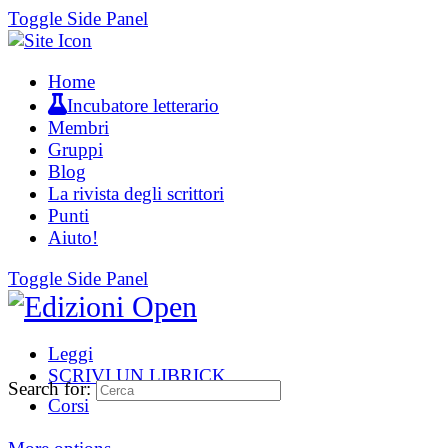
Toggle Side Panel
Home
Incubatore letterario
Membri
Gruppi
Blog
La rivista degli scrittori
Punti
Aiuto!
Toggle Side Panel
Leggi
SCRIVI UN LIBRICK
Search for:
Corsi