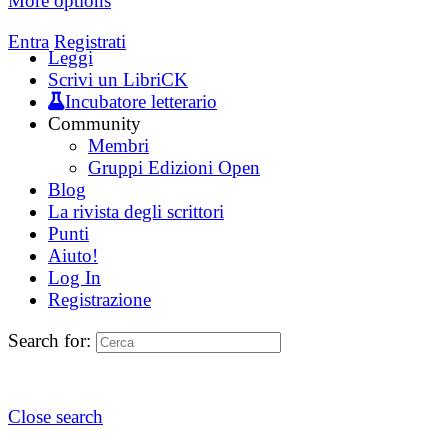
More options
Entra
Registrati
Leggi
Scrivi un LibriCK
Incubatore letterario
Community
Membri
Gruppi Edizioni Open
Blog
La rivista degli scrittori
Punti
Aiuto!
Log In
Registrazione
Search for:
Close search