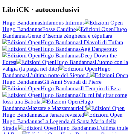
LibriCK
· autoconclusivi
Hugo Bandannas
Infamous Infirmus
Hugo Bandannas
Fosse Caudine
Hugo
Bandannas
Gente d’Isernia zènghèera e cèpullara
Hugo Bandannas
I Diavoli di Tufara
Hugo Bandannas
Agè Dangeroux
Hugo Bandannas
Deep Down the
Forest
Hugo Bandannas
L’uomo con la
valigia (la piaga nel dito)
Hugo
Bandannas
L’ultima notte del Signor J.
Hugo Bandannas
Gli Anni Svapati di Pierre
Hugo Bandannas
Il Tempio di Ezra
Hugo Bandannas
Tu mi fai girar come
fossi una Babolat
Hugo
Bandannas
Mazzate e Mazzamauriell’
Hugo Bandannas
La Janara revisited
Hugo Bandannas
La Legenda di Santa Maria della
Strada
Hugo Bandannas
L’ultima thule