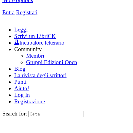
More options
Entra
Registrati
Leggi
Scrivi un LibriCK
Incubatore letterario
Community
Membri
Gruppi Edizioni Open
Blog
La rivista degli scrittori
Punti
Aiuto!
Log In
Registrazione
Search for: