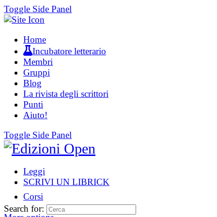
Toggle Side Panel
Home
Incubatore letterario
Membri
Gruppi
Blog
La rivista degli scrittori
Punti
Aiuto!
Toggle Side Panel
Leggi
SCRIVI UN LIBRICK
Corsi
Search for: