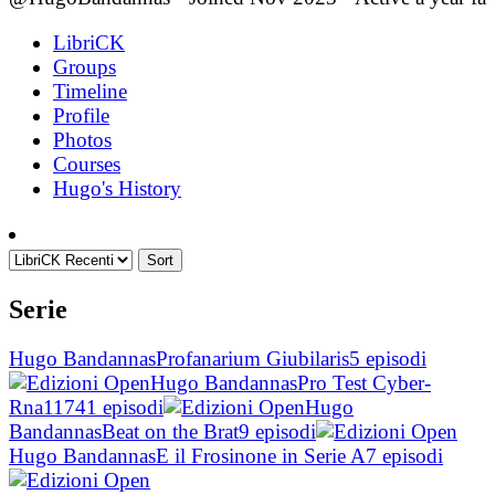
LibriCK
Groups
Timeline
Profile
Photos
Courses
Hugo's History
Sort
Serie
Hugo Bandannas
Profanarium Giubilaris
5 episodi
Hugo Bandannas
Pro Test Cyber-
Rna1174
1 episodi
Hugo
Bandannas
Beat on the Brat
9 episodi
Hugo Bandannas
E il Frosinone in Serie A
7 episodi