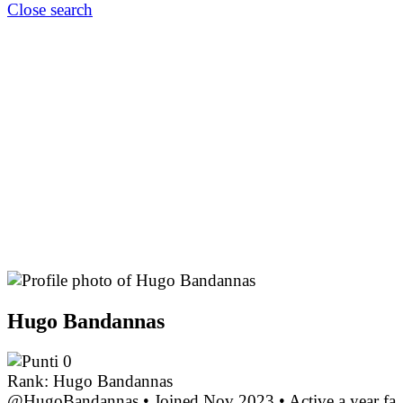
Close search
Hugo Bandannas
0
Rank: Hugo Bandannas
@HugoBandannas
•
Joined Nov 2023
•
Active a year fa