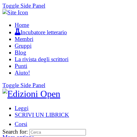
Toggle Side Panel
Home
Incubatore letterario
Membri
Gruppi
Blog
La rivista degli scrittori
Punti
Aiuto!
Toggle Side Panel
Leggi
SCRIVI UN LIBRICK
Corsi
Search for: