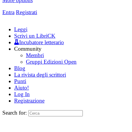
More options
Entra
Registrati
Leggi
Scrivi un LibriCK
Incubatore letterario
Community
Membri
Gruppi Edizioni Open
Blog
La rivista degli scrittori
Punti
Aiuto!
Log In
Registrazione
Search for: