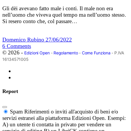
Gli dèi avevano fatto male i conti. Il male non era
nell’uomo che viveva quel tempo ma nell’uomo stesso.
Si resero conto che, col passare…
Domenico Rubino
27/06/2022
6
Comments
© 2026 -
Edizioni Open
-
Regolamento
-
Come Funziona
- P.IVA
16134571005
Report
Spam
Riferimenti o inviti all'acquisto di beni e/o
servizi estranei alla piattaforma Edizioni Open. Esempi:
A) un utente ti contatta in privato per vendere un
servizio di editing B) un LibriCK contiene un