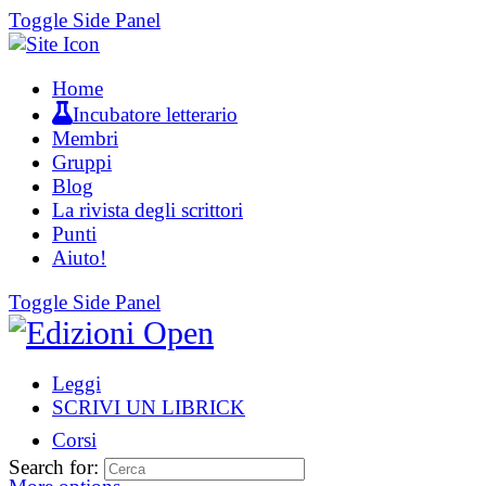
Toggle Side Panel
Home
Incubatore letterario
Membri
Gruppi
Blog
La rivista degli scrittori
Punti
Aiuto!
Toggle Side Panel
Leggi
SCRIVI UN LIBRICK
Corsi
Search for: