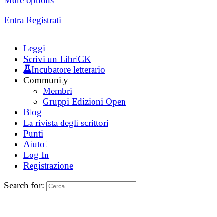
More options
Entra
Registrati
Leggi
Scrivi un LibriCK
Incubatore letterario
Community
Membri
Gruppi Edizioni Open
Blog
La rivista degli scrittori
Punti
Aiuto!
Log In
Registrazione
Search for: