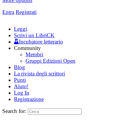
More options
Entra
Registrati
Leggi
Scrivi un LibriCK
Incubatore letterario
Community
Membri
Gruppi Edizioni Open
Blog
La rivista degli scrittori
Punti
Aiuto!
Log In
Registrazione
Search for: