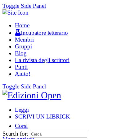
Toggle Side Panel
Home
Incubatore letterario
Membri
Gruppi
Blog
La rivista degli scrittori
Punti
Aiuto!
Toggle Side Panel
Leggi
SCRIVI UN LIBRICK
Corsi
Search for: