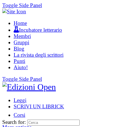
Toggle Side Panel
Home
Incubatore letterario
Membri
Gruppi
Blog
La rivista degli scrittori
Punti
Aiuto!
Toggle Side Panel
Leggi
SCRIVI UN LIBRICK
Corsi
Search for: