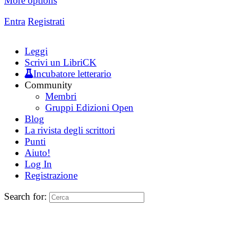
More options
Entra
Registrati
Leggi
Scrivi un LibriCK
Incubatore letterario
Community
Membri
Gruppi Edizioni Open
Blog
La rivista degli scrittori
Punti
Aiuto!
Log In
Registrazione
Search for: