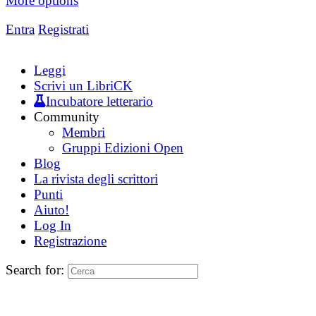
More options
Entra
Registrati
Leggi
Scrivi un LibriCK
Incubatore letterario
Community
Membri
Gruppi Edizioni Open
Blog
La rivista degli scrittori
Punti
Aiuto!
Log In
Registrazione
Search for: