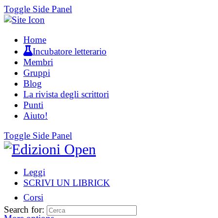
Toggle Side Panel
Home
Incubatore letterario
Membri
Gruppi
Blog
La rivista degli scrittori
Punti
Aiuto!
Toggle Side Panel
Leggi
SCRIVI UN LIBRICK
Corsi
Search for: