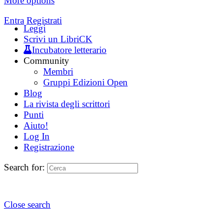
More options
Entra
Registrati
Leggi
Scrivi un LibriCK
Incubatore letterario
Community
Membri
Gruppi Edizioni Open
Blog
La rivista degli scrittori
Punti
Aiuto!
Log In
Registrazione
Search for:
Close search