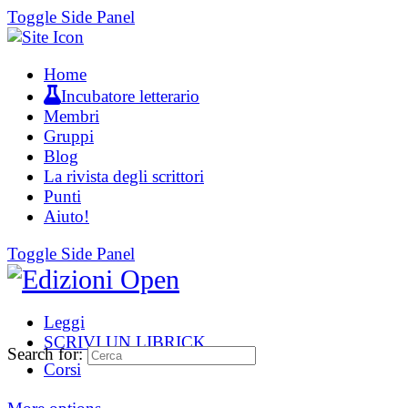
Toggle Side Panel
Home
Incubatore letterario
Membri
Gruppi
Blog
La rivista degli scrittori
Punti
Aiuto!
Toggle Side Panel
Leggi
SCRIVI UN LIBRICK
Search for:
Corsi