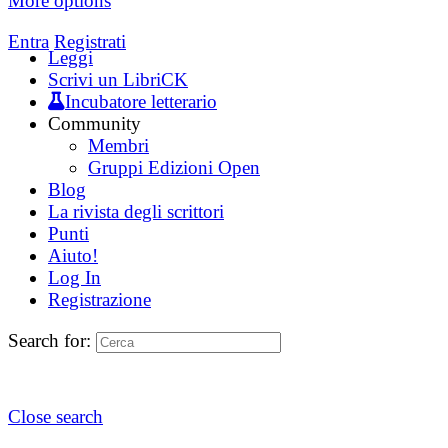
More options
Entra
Registrati
Leggi
Scrivi un LibriCK
Incubatore letterario
Community
Membri
Gruppi Edizioni Open
Blog
La rivista degli scrittori
Punti
Aiuto!
Log In
Registrazione
Search for:
Close search