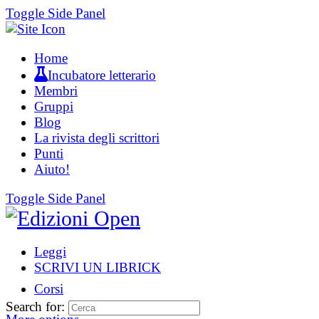
Toggle Side Panel
Home
Incubatore letterario
Membri
Gruppi
Blog
La rivista degli scrittori
Punti
Aiuto!
Toggle Side Panel
Leggi
SCRIVI UN LIBRICK
Corsi
Search for: