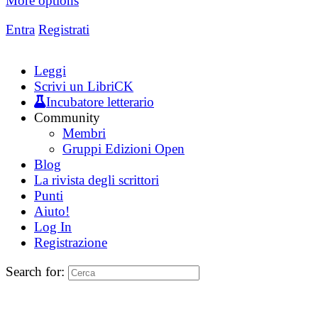
More options
Entra
Registrati
Leggi
Scrivi un LibriCK
Incubatore letterario
Community
Membri
Gruppi Edizioni Open
Blog
La rivista degli scrittori
Punti
Aiuto!
Log In
Registrazione
Search for: