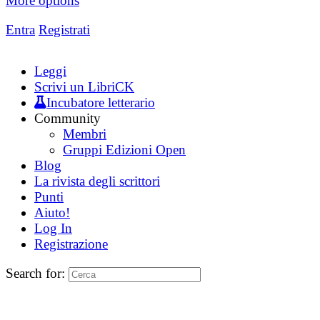
More options
Entra
Registrati
Leggi
Scrivi un LibriCK
Incubatore letterario
Community
Membri
Gruppi Edizioni Open
Blog
La rivista degli scrittori
Punti
Aiuto!
Log In
Registrazione
Search for: