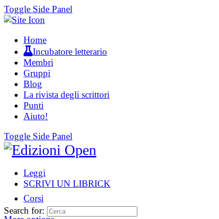
Toggle Side Panel
Home
Incubatore letterario
Membri
Gruppi
Blog
La rivista degli scrittori
Punti
Aiuto!
Toggle Side Panel
Leggi
SCRIVI UN LIBRICK
Corsi
Search for: