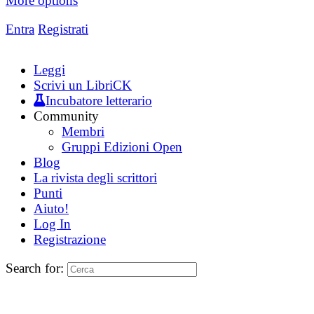
More options
Entra
Registrati
Leggi
Scrivi un LibriCK
Incubatore letterario
Community
Membri
Gruppi Edizioni Open
Blog
La rivista degli scrittori
Punti
Aiuto!
Log In
Registrazione
Search for: