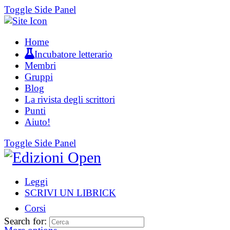
Toggle Side Panel
Home
Incubatore letterario
Membri
Gruppi
Blog
La rivista degli scrittori
Punti
Aiuto!
Toggle Side Panel
Leggi
SCRIVI UN LIBRICK
Corsi
Search for: