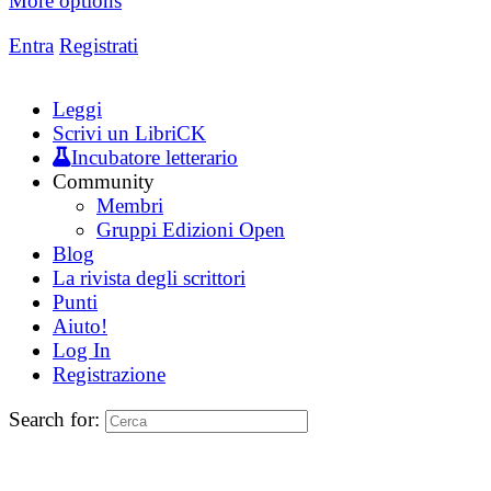
More options
Entra
Registrati
Leggi
Scrivi un LibriCK
Incubatore letterario
Community
Membri
Gruppi Edizioni Open
Blog
La rivista degli scrittori
Punti
Aiuto!
Log In
Registrazione
Search for: