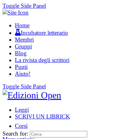
Toggle Side Panel
Home
Incubatore letterario
Membri
Gruppi
Blog
La rivista degli scrittori
Punti
Aiuto!
Toggle Side Panel
Leggi
SCRIVI UN LIBRICK
Corsi
Search for: