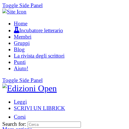
Toggle Side Panel
Home
Incubatore letterario
Membri
Gruppi
Blog
La rivista degli scrittori
Punti
Aiuto!
Toggle Side Panel
Leggi
SCRIVI UN LIBRICK
Corsi
Search for: