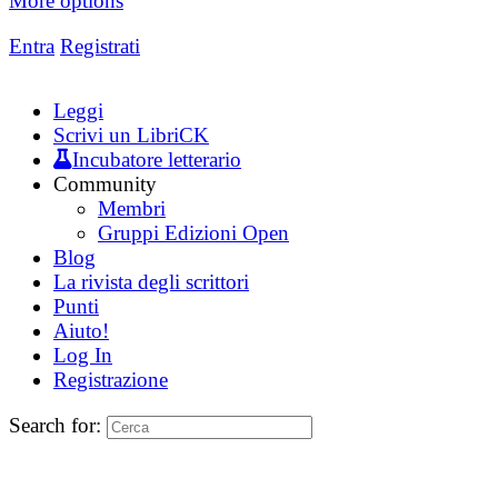
More options
Entra
Registrati
Leggi
Scrivi un LibriCK
Incubatore letterario
Community
Membri
Gruppi Edizioni Open
Blog
La rivista degli scrittori
Punti
Aiuto!
Log In
Registrazione
Search for: