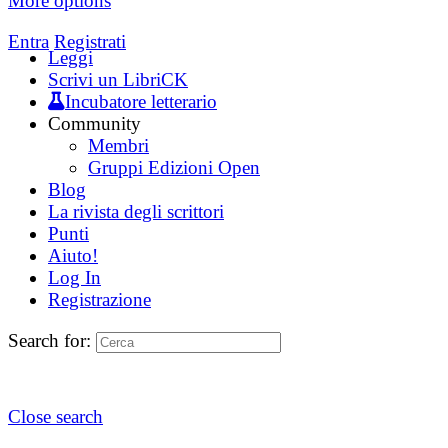
More options
Entra
Registrati
Leggi
Scrivi un LibriCK
Incubatore letterario
Community
Membri
Gruppi Edizioni Open
Blog
La rivista degli scrittori
Punti
Aiuto!
Log In
Registrazione
Search for:
Close search