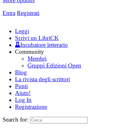
More options
Entra
Registrati
Leggi
Scrivi un LibriCK
Incubatore letterario
Community
Membri
Gruppi Edizioni Open
Blog
La rivista degli scrittori
Punti
Aiuto!
Log In
Registrazione
Search for: