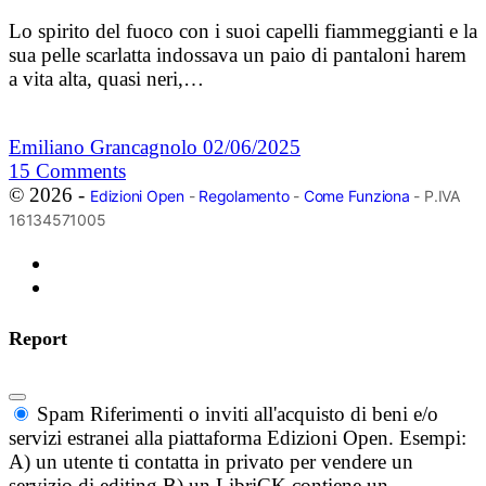
Lo spirito del fuoco con i suoi capelli fiammeggianti e la
sua pelle scarlatta indossava un paio di pantaloni harem
a vita alta, quasi neri,…
Emiliano Grancagnolo
02/06/2025
15
Comments
© 2026 -
Edizioni Open
-
Regolamento
-
Come Funziona
- P.IVA
16134571005
Report
Spam
Riferimenti o inviti all'acquisto di beni e/o
servizi estranei alla piattaforma Edizioni Open. Esempi:
A) un utente ti contatta in privato per vendere un
servizio di editing B) un LibriCK contiene un