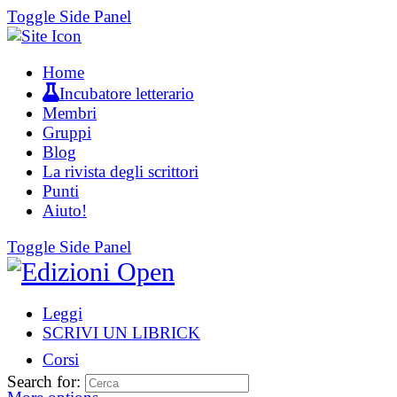
Toggle Side Panel
Home
Incubatore letterario
Membri
Gruppi
Blog
La rivista degli scrittori
Punti
Aiuto!
Toggle Side Panel
Leggi
SCRIVI UN LIBRICK
Corsi
Search for: