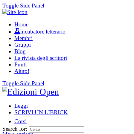
Toggle Side Panel
Home
Incubatore letterario
Membri
Gruppi
Blog
La rivista degli scrittori
Punti
Aiuto!
Toggle Side Panel
Leggi
SCRIVI UN LIBRICK
Corsi
Search for: