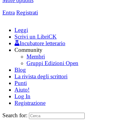
More options
Entra
Registrati
Leggi
Scrivi un LibriCK
Incubatore letterario
Community
Membri
Gruppi Edizioni Open
Blog
La rivista degli scrittori
Punti
Aiuto!
Log In
Registrazione
Search for: