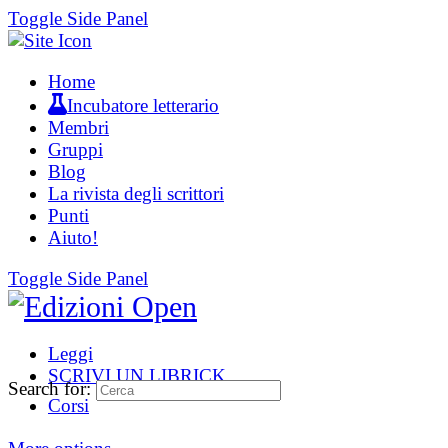
Toggle Side Panel
Home
Incubatore letterario
Membri
Gruppi
Blog
La rivista degli scrittori
Punti
Aiuto!
Toggle Side Panel
Leggi
SCRIVI UN LIBRICK
Search for:
Corsi