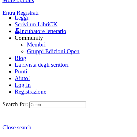
More options
Entra
Registrati
Leggi
Scrivi un LibriCK
Incubatore letterario
Community
Membri
Gruppi Edizioni Open
Blog
La rivista degli scrittori
Punti
Aiuto!
Log In
Registrazione
Search for:
Close search