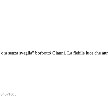
 ora senza sveglia” borbottó Gianni. La flebile luce che att
6134571005