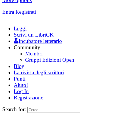
More options
Entra
Registrati
Leggi
Scrivi un LibriCK
Incubatore letterario
Community
Membri
Gruppi Edizioni Open
Blog
La rivista degli scrittori
Punti
Aiuto!
Log In
Registrazione
Search for: