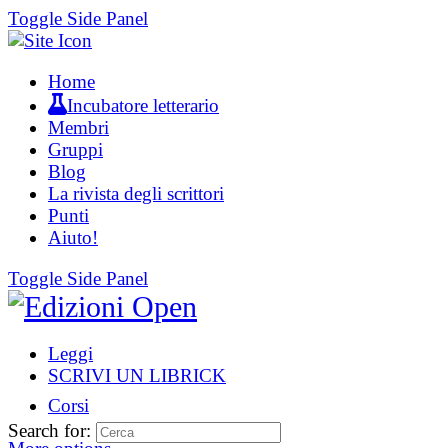
Toggle Side Panel
Home
Incubatore letterario
Membri
Gruppi
Blog
La rivista degli scrittori
Punti
Aiuto!
Toggle Side Panel
Leggi
SCRIVI UN LIBRICK
Corsi
Search for: