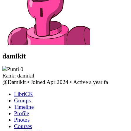
damikit
0
Rank: damikit
@Damikit
•
Joined Apr 2024
•
Active a year fa
LibriCK
Groups
Timeline
Profile
Photos
Courses