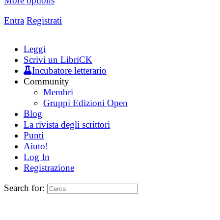
More options
Entra
Registrati
Leggi
Scrivi un LibriCK
Incubatore letterario
Community
Membri
Gruppi Edizioni Open
Blog
La rivista degli scrittori
Punti
Aiuto!
Log In
Registrazione
Search for: