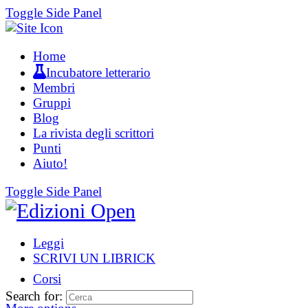
Toggle Side Panel
Home
Incubatore letterario
Membri
Gruppi
Blog
La rivista degli scrittori
Punti
Aiuto!
Toggle Side Panel
Leggi
SCRIVI UN LIBRICK
Corsi
Search for: