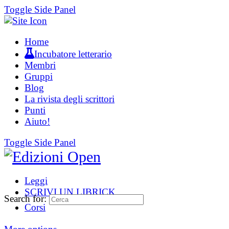
Toggle Side Panel
Home
Incubatore letterario
Membri
Gruppi
Blog
La rivista degli scrittori
Punti
Aiuto!
Toggle Side Panel
Leggi
SCRIVI UN LIBRICK
Search for:
Corsi