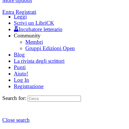
More options
Entra
Registrati
Leggi
Scrivi un LibriCK
Incubatore letterario
Community
Membri
Gruppi Edizioni Open
Blog
La rivista degli scrittori
Punti
Aiuto!
Log In
Registrazione
Search for:
Close search