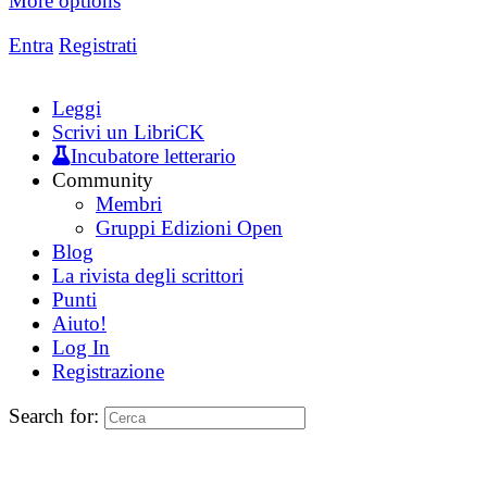
More options
Entra
Registrati
Leggi
Scrivi un LibriCK
Incubatore letterario
Community
Membri
Gruppi Edizioni Open
Blog
La rivista degli scrittori
Punti
Aiuto!
Log In
Registrazione
Search for: