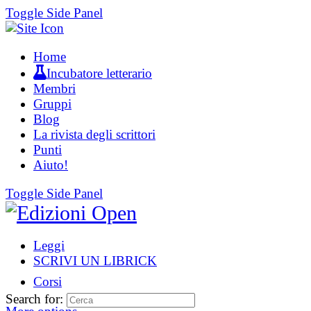
Toggle Side Panel
Home
Incubatore letterario
Membri
Gruppi
Blog
La rivista degli scrittori
Punti
Aiuto!
Toggle Side Panel
Leggi
SCRIVI UN LIBRICK
Corsi
Search for: