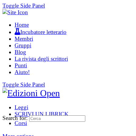
Toggle Side Panel
Home
Incubatore letterario
Membri
Gruppi
Blog
La rivista degli scrittori
Punti
Aiuto!
Toggle Side Panel
Leggi
SCRIVI UN LIBRICK
Search for:
Corsi