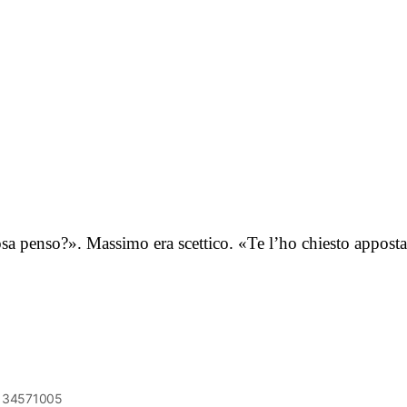
osa penso?». Massimo era scettico. «Te l’ho chiesto appost
6134571005