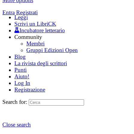
More options
Entra
Registrati
Leggi
Scrivi un LibriCK
Incubatore letterario
Community
Membri
Gruppi Edizioni Open
Blog
La rivista degli scrittori
Punti
Aiuto!
Log In
Registrazione
Search for:
Close search