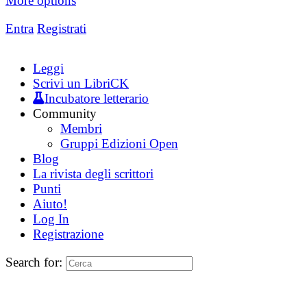
More options
Entra
Registrati
Leggi
Scrivi un LibriCK
Incubatore letterario
Community
Membri
Gruppi Edizioni Open
Blog
La rivista degli scrittori
Punti
Aiuto!
Log In
Registrazione
Search for: