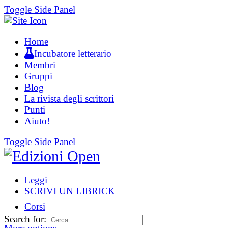
Toggle Side Panel
Home
Incubatore letterario
Membri
Gruppi
Blog
La rivista degli scrittori
Punti
Aiuto!
Toggle Side Panel
Leggi
SCRIVI UN LIBRICK
Corsi
Search for: