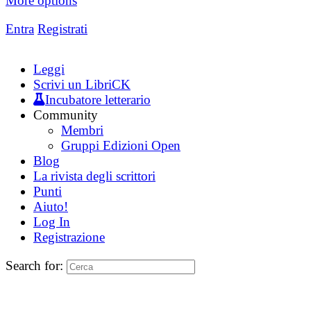
More options
Entra
Registrati
Leggi
Scrivi un LibriCK
Incubatore letterario
Community
Membri
Gruppi Edizioni Open
Blog
La rivista degli scrittori
Punti
Aiuto!
Log In
Registrazione
Search for: