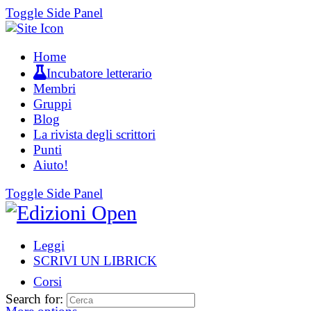
Toggle Side Panel
Home
Incubatore letterario
Membri
Gruppi
Blog
La rivista degli scrittori
Punti
Aiuto!
Toggle Side Panel
Leggi
SCRIVI UN LIBRICK
Corsi
Search for: