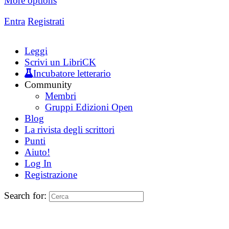
More options
Entra
Registrati
Leggi
Scrivi un LibriCK
Incubatore letterario
Community
Membri
Gruppi Edizioni Open
Blog
La rivista degli scrittori
Punti
Aiuto!
Log In
Registrazione
Search for: