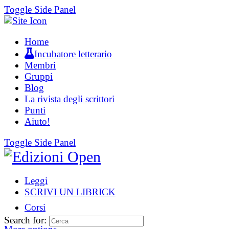
Toggle Side Panel
Home
Incubatore letterario
Membri
Gruppi
Blog
La rivista degli scrittori
Punti
Aiuto!
Toggle Side Panel
Leggi
SCRIVI UN LIBRICK
Corsi
Search for: