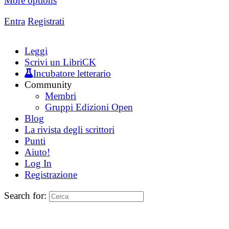
More options
Entra
Registrati
Leggi
Scrivi un LibriCK
Incubatore letterario
Community
Membri
Gruppi Edizioni Open
Blog
La rivista degli scrittori
Punti
Aiuto!
Log In
Registrazione
Search for: