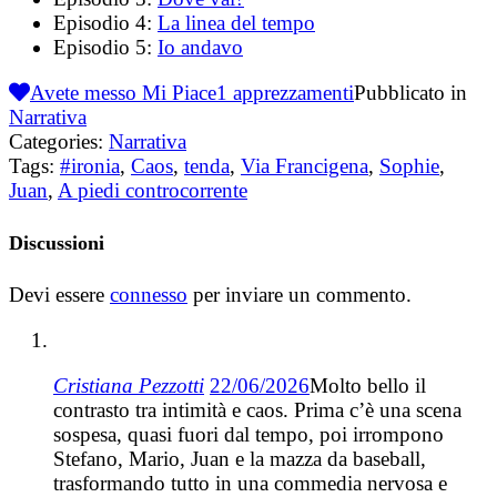
Episodio 4:
La linea del tempo
Episodio 5:
Io andavo
Avete messo Mi Piace
1
apprezzamenti
Pubblicato in
Narrativa
Categories:
Narrativa
Tags:
#ironia
,
Caos
,
tenda
,
Via Francigena
,
Sophie
,
Juan
,
A piedi controcorrente
Discussioni
Devi essere
connesso
per inviare un commento.
Cristiana Pezzotti
22/06/2026
Molto bello il
contrasto tra intimità e caos. Prima c’è una scena
sospesa, quasi fuori dal tempo, poi irrompono
Stefano, Mario, Juan e la mazza da baseball,
trasformando tutto in una commedia nervosa e