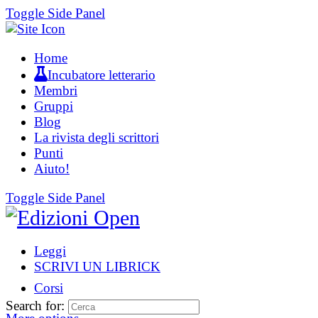
Toggle Side Panel
Home
Incubatore letterario
Membri
Gruppi
Blog
La rivista degli scrittori
Punti
Aiuto!
Toggle Side Panel
Leggi
SCRIVI UN LIBRICK
Corsi
Search for: