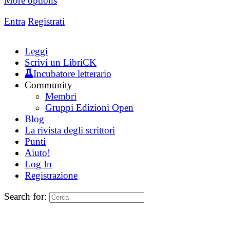
More options
Entra
Registrati
Leggi
Scrivi un LibriCK
Incubatore letterario
Community
Membri
Gruppi Edizioni Open
Blog
La rivista degli scrittori
Punti
Aiuto!
Log In
Registrazione
Search for: