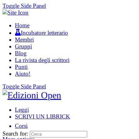
Toggle Side Panel
Home
Incubatore letterario
Membri
Gruppi
Blog
La rivista degli scrittori
Punti
Aiuto!
Toggle Side Panel
Leggi
SCRIVI UN LIBRICK
Corsi
Search for: