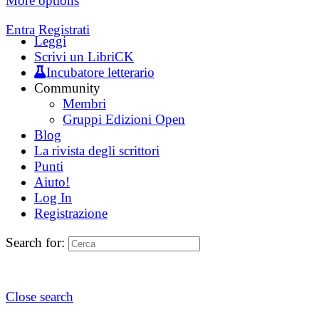
More options
Entra
Registrati
Leggi
Scrivi un LibriCK
Incubatore letterario
Community
Membri
Gruppi Edizioni Open
Blog
La rivista degli scrittori
Punti
Aiuto!
Log In
Registrazione
Search for:
Close search