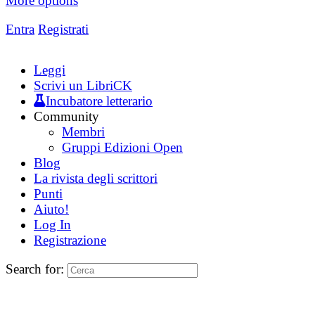
More options
Entra
Registrati
Leggi
Scrivi un LibriCK
Incubatore letterario
Community
Membri
Gruppi Edizioni Open
Blog
La rivista degli scrittori
Punti
Aiuto!
Log In
Registrazione
Search for: