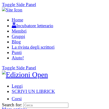
Toggle Side Panel
Home
Incubatore letterario
Membri
Gruppi
Blog
La rivista degli scrittori
Punti
Aiuto!
Toggle Side Panel
Leggi
SCRIVI UN LIBRICK
Corsi
Search for: