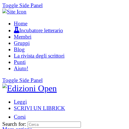
Toggle Side Panel
Home
Incubatore letterario
Membri
Gruppi
Blog
La rivista degli scrittori
Punti
Aiuto!
Toggle Side Panel
Leggi
SCRIVI UN LIBRICK
Corsi
Search for: