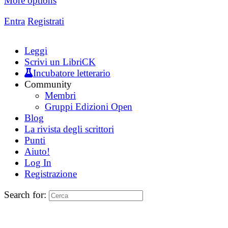
More options
Entra
Registrati
Leggi
Scrivi un LibriCK
Incubatore letterario
Community
Membri
Gruppi Edizioni Open
Blog
La rivista degli scrittori
Punti
Aiuto!
Log In
Registrazione
Search for: