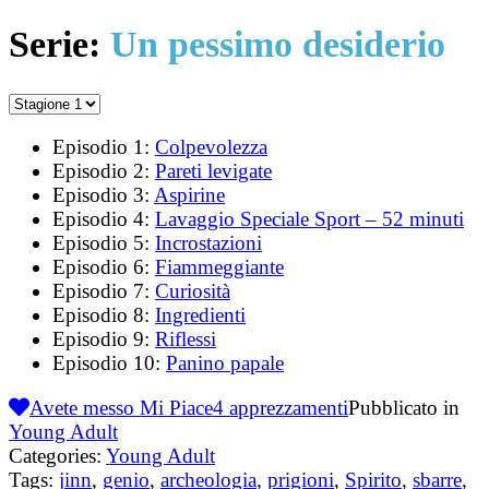
Serie:
Un pessimo desiderio
Episodio 1:
Colpevolezza
Episodio 2:
Pareti levigate
Episodio 3:
Aspirine
Episodio 4:
Lavaggio Speciale Sport – 52 minuti
Episodio 5:
Incrostazioni
Episodio 6:
Fiammeggiante
Episodio 7:
Curiosità
Episodio 8:
Ingredienti
Episodio 9:
Riflessi
Episodio 10:
Panino papale
Avete messo Mi Piace
4
apprezzamenti
Pubblicato in
Young Adult
Categories:
Young Adult
Tags:
jinn
,
genio
,
archeologia
,
prigioni
,
Spirito
,
sbarre
,