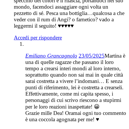
specchio dei colori e li rilascia, portandoci nel suo
mondo, facendoci assaggiare ogni volta un
pezzetto di sé. Pesca una bottiglia…qualcosa a che
veder con il rum di Angi? o farnetico? vado a
leggermi il seguito! ♥♥♥♥♥
Accedi per rispondere
Emiliano Grancagnolo
23/05/2025
Martina è
una di quelle ragazze che passano il loro
tempo a crearsi interi mondi al loro interno,
soprattutto quando non sai mai in quale città
sarai costretta a vivere l’indomani… E senza
punti di riferimento, lei è costretta a crearseli.
Effettivamente, come mi capita spesso, i
personaggi di cui scrivo riescono a stupirmi
per le loro reazioni inaspettate! 😀
Grazie mille Dea! Oramai ogni tuo commento
è una coccola agognata per me! ♥