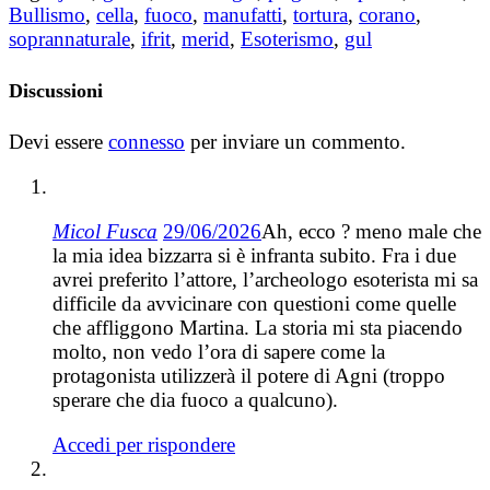
Bullismo
,
cella
,
fuoco
,
manufatti
,
tortura
,
corano
,
soprannaturale
,
ifrit
,
merid
,
Esoterismo
,
gul
Discussioni
Devi essere
connesso
per inviare un commento.
Micol Fusca
29/06/2026
Ah, ecco ? meno male che
la mia idea bizzarra si è infranta subito. Fra i due
avrei preferito l’attore, l’archeologo esoterista mi sa
difficile da avvicinare con questioni come quelle
che affliggono Martina. La storia mi sta piacendo
molto, non vedo l’ora di sapere come la
protagonista utilizzerà il potere di Agni (troppo
sperare che dia fuoco a qualcuno).
Accedi per rispondere