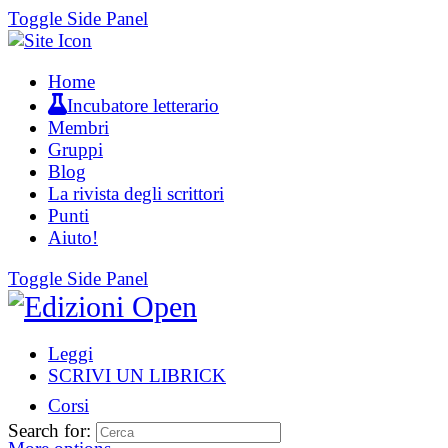
Toggle Side Panel
Home
Incubatore letterario
Membri
Gruppi
Blog
La rivista degli scrittori
Punti
Aiuto!
Toggle Side Panel
Leggi
SCRIVI UN LIBRICK
Corsi
Search for: