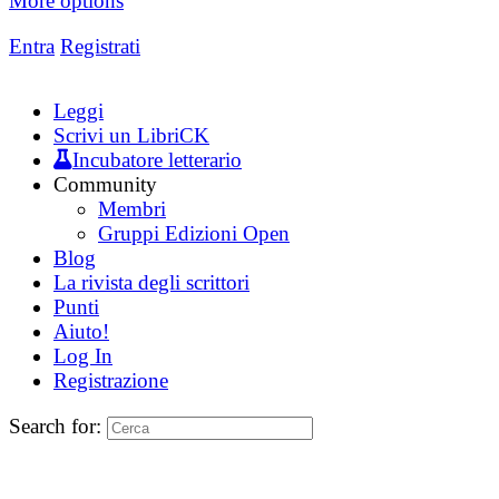
More options
Entra
Registrati
Leggi
Scrivi un LibriCK
Incubatore letterario
Community
Membri
Gruppi Edizioni Open
Blog
La rivista degli scrittori
Punti
Aiuto!
Log In
Registrazione
Search for: