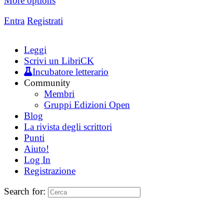
More options
Entra
Registrati
Leggi
Scrivi un LibriCK
Incubatore letterario
Community
Membri
Gruppi Edizioni Open
Blog
La rivista degli scrittori
Punti
Aiuto!
Log In
Registrazione
Search for: