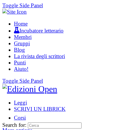
Toggle Side Panel
Home
Incubatore letterario
Membri
Gruppi
Blog
La rivista degli scrittori
Punti
Aiuto!
Toggle Side Panel
Leggi
SCRIVI UN LIBRICK
Corsi
Search for: