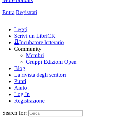
More options
Entra
Registrati
Leggi
Scrivi un LibriCK
Incubatore letterario
Community
Membri
Gruppi Edizioni Open
Blog
La rivista degli scrittori
Punti
Aiuto!
Log In
Registrazione
Search for: