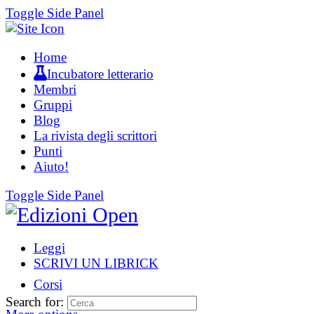
Toggle Side Panel
Home
Incubatore letterario
Membri
Gruppi
Blog
La rivista degli scrittori
Punti
Aiuto!
Toggle Side Panel
Leggi
SCRIVI UN LIBRICK
Corsi
Search for: