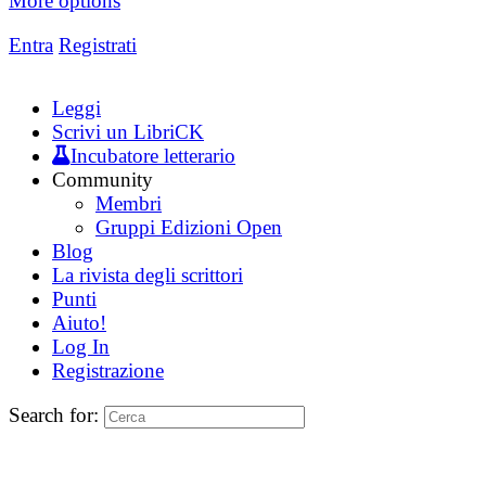
More options
Entra
Registrati
Leggi
Scrivi un LibriCK
Incubatore letterario
Community
Membri
Gruppi Edizioni Open
Blog
La rivista degli scrittori
Punti
Aiuto!
Log In
Registrazione
Search for: