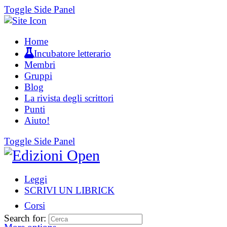
Toggle Side Panel
Home
Incubatore letterario
Membri
Gruppi
Blog
La rivista degli scrittori
Punti
Aiuto!
Toggle Side Panel
Leggi
SCRIVI UN LIBRICK
Corsi
Search for: