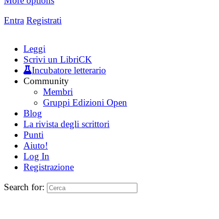
More options
Entra
Registrati
Leggi
Scrivi un LibriCK
Incubatore letterario
Community
Membri
Gruppi Edizioni Open
Blog
La rivista degli scrittori
Punti
Aiuto!
Log In
Registrazione
Search for: