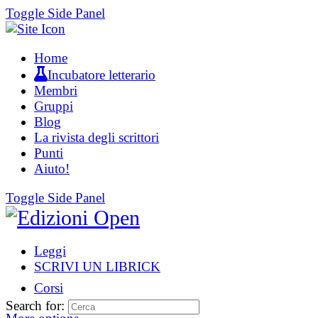
Toggle Side Panel
Home
Incubatore letterario
Membri
Gruppi
Blog
La rivista degli scrittori
Punti
Aiuto!
Toggle Side Panel
Leggi
SCRIVI UN LIBRICK
Corsi
Search for: